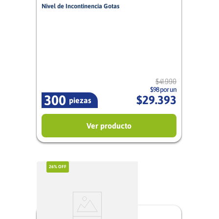
Nivel de Incontinencia Gotas
1,5/5
Mujer
$
41
.
990
$98 por un
300
$
29
.
393
piezas
Ver producto
26%
OFF