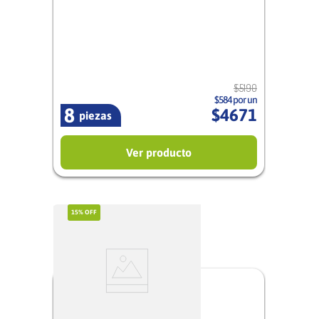
Mujer
$
5190
$584 por un
8
$
4671
piezas
Ver producto
15%
OFF