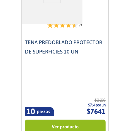
(7)
TENA PREDOBLADO PROTECTOR
DE SUPERFICIES 10 UN
Mixto
$
8490
$764 por un
10
$
7641
piezas
Ver producto