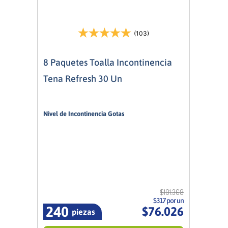
(103)
8 Paquetes Toalla Incontinencia
Tena Refresh 30 Un
Nivel de Incontinencia Gotas
4/5
Mujer
$
101
.
368
$317 por un
240
$
76
.
026
piezas