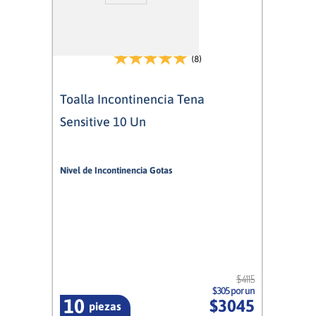
(8)
Toalla Incontinencia Tena
Sensitive 10 Un
Nivel de Incontinencia Gotas
3/5
Mujer
$
4115
$305 por un
10
$
3045
piezas