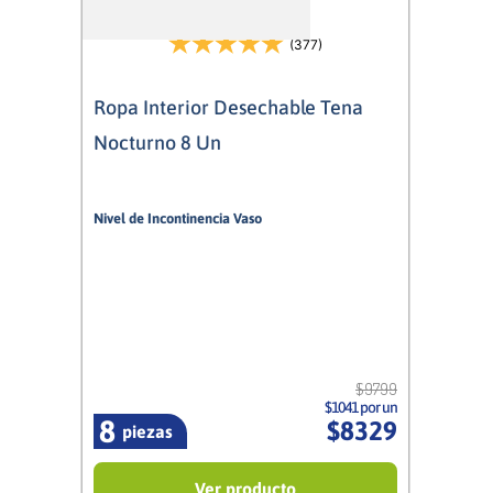
(377)
Ropa Interior Desechable Tena
Nocturno 8 Un
Nivel de Incontinencia Vaso
9/10
Mixto
$
9799
$1041 por un
8
$
8329
piezas
Ver producto