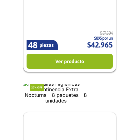
Mixto
$
57
.
594
$895 por un
48
$
42
.
965
piezas
Ver producto
20%
OFF