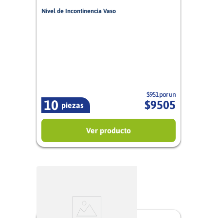
Nivel de Incontinencia Vaso
7/10
Mujer
$951 por un
10
$
9505
piezas
Ver producto