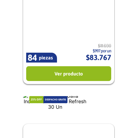
12/12
Mixto
$
111
.
690
$997 por un
84
$
83
.
767
piezas
Ver producto
25%
OFF
DESPACHO GRATIS