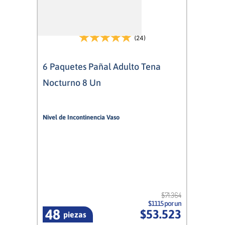
(24)
6 Paquetes Pañal Adulto Tena
Nocturno 8 Un
Nivel de Incontinencia Vaso
10/10
Mixto
$
71
.
364
$1115 por un
48
$
53
.
523
piezas