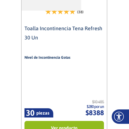
(38)
Toalla Incontinencia Tena Refresh
30 Un
Nivel de Incontinencia Gotas
3/5
Mujer
$
10
.
485
$280 por un
30
$
8388
piezas
Ver producto