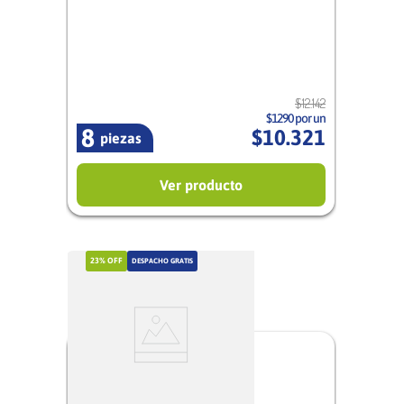
Mixto
$
12
.
142
$1290 por un
8
$
10
.
321
piezas
Ver producto
23%
OFF
DESPACHO GRATIS