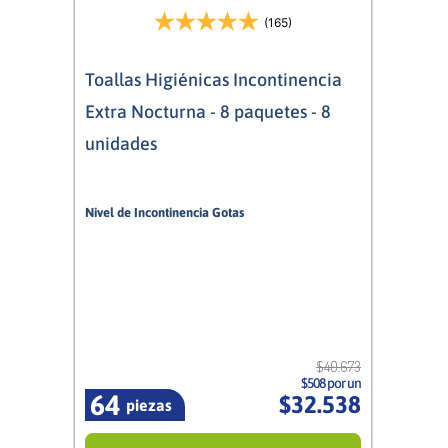
(165)
Toallas Higiénicas Incontinencia
Extra Nocturna - 8 paquetes - 8
unidades
Nivel de Incontinencia Gotas
5/5
Mujer
$
40
.
673
$508 por un
64
$
32
.
538
piezas