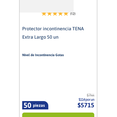
(12)
Protector incontinencia TENA
Extra Largo 50 un
Nivel de Incontinencia Gotas
1,5/5
Mujer
$
7144
$114 por un
50
$
5715
piezas