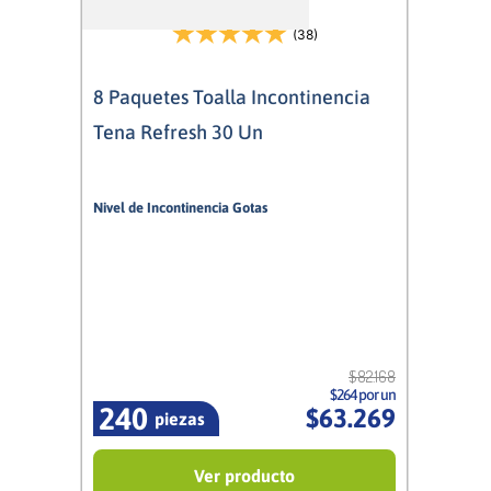
(38)
8 Paquetes Toalla Incontinencia
Tena Refresh 30 Un
Nivel de Incontinencia Gotas
3/5
Mujer
$
82
.
168
$264 por un
240
$
63
.
269
piezas
Ver producto