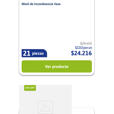
Nivel de Incontinencia Vaso
12/12
Mixto
$
28
.
490
$1153 por un
21
$
24
.
216
piezas
Ver producto
10%
OFF