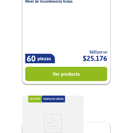
Nivel de Incontinencia Gotas
4/5
Mujer
$420 por un
60
$
25
.
176
piezas
Ver producto
25%
OFF
DESPACHO GRATIS