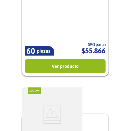
Mujer
$931 por un
60
$
55
.
866
piezas
Ver producto
20%
OFF