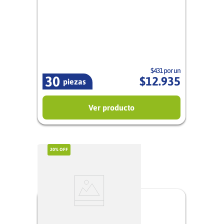
Mujer
$431 por un
30
$
12
.
935
piezas
Ver producto
20%
OFF