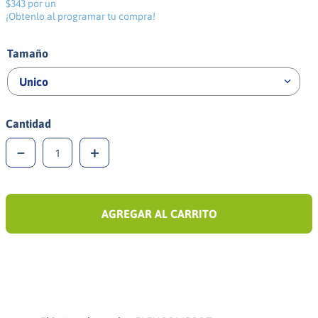
$343 por un
¡Obtenlo al programar tu compra!
Tamaño
Unico
Cantidad
－
＋
AGREGAR AL CARRITO