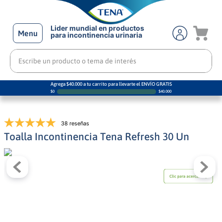
Lider mundial en productos
Menu
para incontinencia urinaria
Escribe un producto o tema de interés
Agrega $40.000 a tu carrito para llevarte el ENVÍO GRATIS
$
0
$
40.000
38 reseñas
Toalla Incontinencia Tena Refresh 30 Un