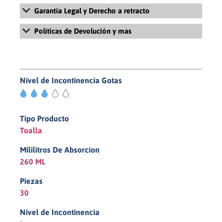
Garantía Legal y Derecho a retracto
Para más información sobre la Garantía Legal y Derecho de
Políticas de Devolución y mas
retracto, revisa nuestros Términos y Condiciones Generales de
Uso y Venta haciendo
click aquí
Para más información sobre la políticas de devolución, revisa
nuestras políticas de pago y devolución haciendo
click aquí
Nivel de Incontinencia Gotas
3/5
Tipo Producto
Toalla
Mililitros De Absorcion
260 ML
Piezas
30
Nivel de Incontinencia