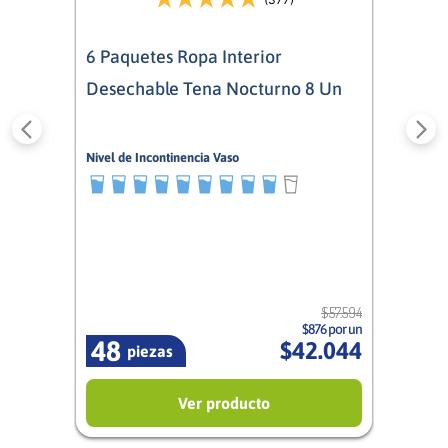
6 Paquetes Ropa Interior
Desechable Tena Nocturno 8 Un
Nivel de Incontinencia Vaso
9/10
Mixto
$
57
.
594
$876 por un
48
$
42
.
044
piezas
Ver producto