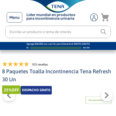
Lider mundial en productos
Menu
para incontinencia urinaria
Escribe un producto o tema de interés
Agrega $40.000 a tu carrito para llevarte el ENVÍO GRATIS
$
0
$
40.000
103 reseñas
8 Paquetes Toalla Incontinencia Tena Refresh
30 Un
25%
OFF
DESPACHO GRATIS