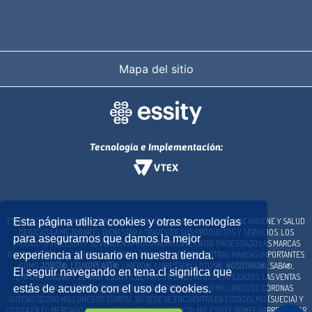
Mapa del sitio
Tecnología e Implementación:
ESSITY ES UNA COMPAÑÍA LÍDER EN EL MERCADO GLOBAL DEL SECTOR DE HIGIENE Y SALUD
Esta página utiliza cookies y otras tecnologías
DEDICADA A MEJORAR EL BIENESTAR A TRAVÉS DE SUS PRODUCTOS Y SERVICIOS. LOS
para asegurarnos que damos la mejor
PRODUCTOS DE ESSITY SE VENDEN APROXIMADAMENTE EN 150 PAÍSES BAJO LAS MARCAS
GLOBALES TENA® Y TORK®, LA MARCA LOCAL COLHOGAR® Y OTRAS MARCAS IMPORTANTES
experiencia al usuario en nuestra tienda.
COMO
JOBST®
,
LEUKOPLAST®
, LIBERO®, LIBRESSE®, LOTUS®,
NOSOTRAS®
, SABA®,
El seguir navegando en tena.cl significa que
TEMPO®, VINDA® Y ZEWA®. ESSITY CUENTA CON UNOS 46 000 EMPLEADOS. LAS VENTAS
NETAS DE 2019 ASCENDIERON APROXIMADAMENTE A 129 000 MILLONES DE CORONAS
estás de acuerdo con el uso de cookies.
SUECAS (12 200 MILLONES DE EUROS). SU SEDE SE ENCUENTRA EN ESTOCOLMO (SUECIA) Y
COTIZA EN EL MERCADO DE VALORES NASDAQ DE ESTOCOLMO. ESSITY ROMPE BARRERAS POR