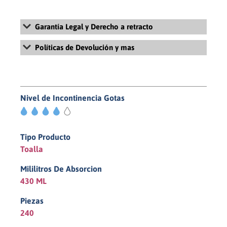
Garantía Legal y Derecho a retracto
Para más información sobre la Garantía Legal y Derecho de
Políticas de Devolución y mas
retracto, revisa nuestros Términos y Condiciones Generales de
Uso y Venta haciendo
click aquí
Para más información sobre la políticas de devolución, revisa
nuestras políticas de pago y devolución haciendo
click aquí
Nivel de Incontinencia Gotas
4/5
Tipo Producto
Toalla
Mililitros De Absorcion
430 ML
Piezas
240