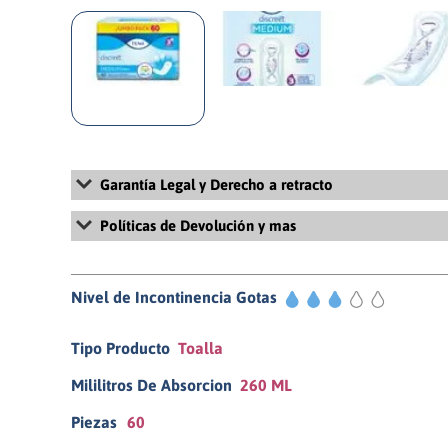
Garantía Legal y Derecho a retracto
Para más información sobre la Garantía Legal y Derecho de retract
Políticas de Devolución y mas
Términos y Condiciones Generales de Uso y Venta haciendo
click 
Para más información sobre la políticas de devolución, revisa nues
y devolución haciendo
click aquí
Nivel de Incontinencia Gotas
3/5
Tipo Producto
Toalla
Mililitros De Absorcion
260 ML
Piezas
60