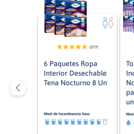
(377)
6 Paquetes Ropa
To
Interior Desechable
In
Tena Nocturno 8 Un
No
pa
un
Nivel de Incontinencia Vaso
Nive
9/10
5/5
Mixto