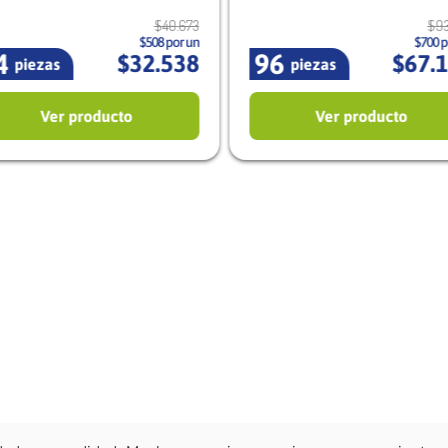
$
40
.
673
$
9
$508 por un
$700 p
4
96
$
32
.
538
$
67
.
piezas
piezas
Ver producto
Ver producto