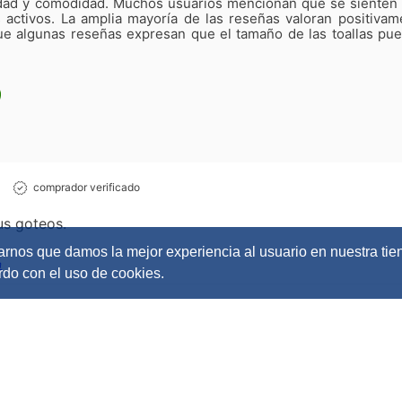
idad y comodidad. Muchos usuarios mencionan que se sienten s
 activos. La amplia mayoría de las reseñas valoran positivame
ue algunas reseñas expresan que el tamaño de las toallas pued
comprador verificado
us goteos.
rarnos que damos la mejor experiencia al usuario en nuestra tie
n
rdo con el uso de cookies.
comprador verificado
efresh 30 Un