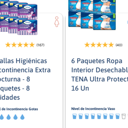
(167)
(40)
allas Higiénicas
6 Paquetes Ropa
continencia Extra
Interior Desechabl
cturna - 8
TENA Ultra Protec
quetes - 8
16 Un
idades
Nivel de Incontinencia Vaso
l de Incontinencia Gotas
8/10
Mujer
Mixto