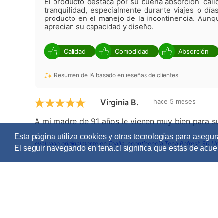
El producto destaca por su buena absorción, cal
tranquilidad, especialmente durante viajes o días
producto en el manejo de la incontinencia. Aunq
aprecian su capacidad y diseño.
Calidad
Comodidad
Absorción
Resumen de IA basado en reseñas de clientes
Virginia B.
hace 5 meses
A mi madre de 91 años le vienen muy bien para s
Esta página utiliza cookies y otras tecnologías para asegu
evaluado originalmente en Toalla Incontinencia Tena Refresh 30 U
El seguir navegando en tena.cl significa que estás de acue
Ema M.
hace 6 meses
Es muy bueno y se acomoda a mi necesidad
evaluado originalmente en 8 Paquetes Toalla Incontinencia Tena R