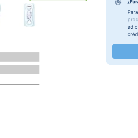
¿Par
Para
prod
adic
créd
o, revisa nuestros
aquí
tras políticas de pago