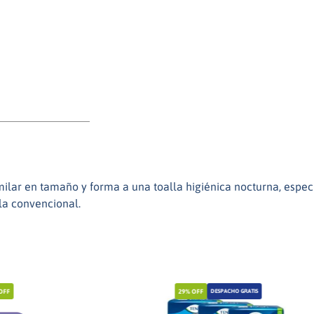
milar en tamaño y forma a una toalla higiénica nocturna, espec
la convencional.
OFF
29%
OFF
DESPACHO GRATIS