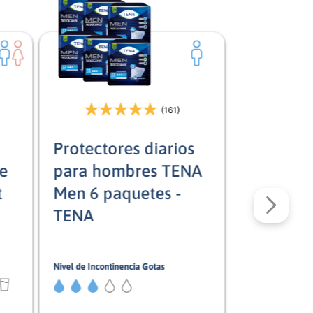
(161)
Protectores diarios
e
para hombres TENA
t
Men 6 paquetes -
TENA
Nivel de Incontinencia Gotas
3/5
Hombre