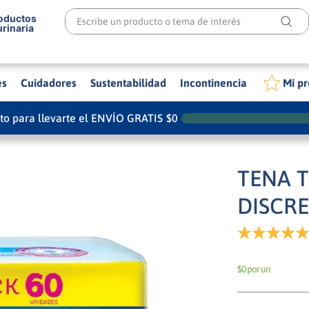
Escribe un producto o tema de interés
roductos
urinaria
es
Cuidadores
Sustentabilidad
Incontinencia
Mi pr
ito para llevarte el ENVÍO GRATIS
$
0
TENA 
DISCR
$0 por un