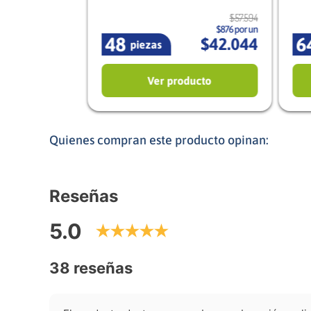
$
57
.
594
$876 por un
48
6
$
42
.
044
piezas
Ver producto
Quienes compran este producto opinan:
Reseñas
5.0
38 reseñas