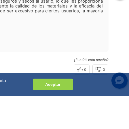
eguros y secos al usarlo, lo que les proporciona
nte la calidad de los materiales y la eficacia del
e ser excesivo para ciertos usuarios, la mayoría
¿Fue útil esta reseña?
0
0
nda.
Aceptar
¿Fue útil esta reseña?
0
0