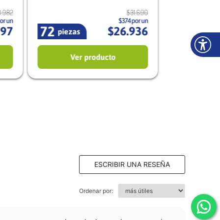
3
.
982
$
31
.
690
or un
$374 por un
72
197
$
26
.
936
piezas
Ver producto
ESCRIBIR UNA RESEÑA
Ordenar por: