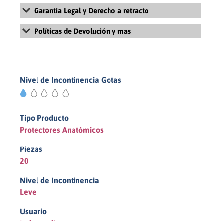
Garantía Legal y Derecho a retracto
Para más información sobre la Garantía Legal y Derecho de
Políticas de Devolución y mas
retracto, revisa nuestros Términos y Condiciones Generales de
Uso y Venta haciendo
click aquí
Para más información sobre la políticas de devolución, revisa
nuestras políticas de pago y devolución haciendo
click aquí
Nivel de Incontinencia Gotas
1/5
Tipo Producto
Protectores Anatómicos
Piezas
20
Nivel de Incontinencia
Leve
Usuario