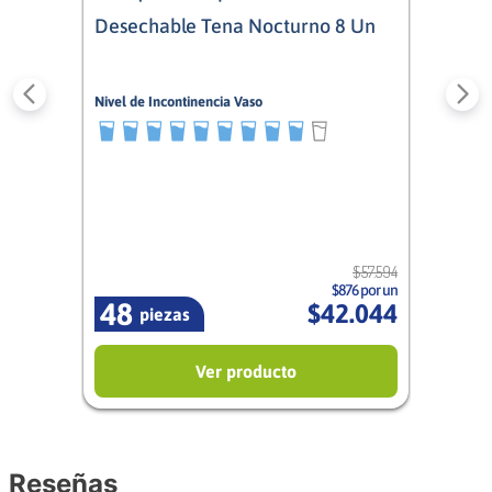
Desechable Tena Nocturno 8 Un
Nivel de Incontinencia Vaso
9/10
Mixto
$
57
.
594
$876 por un
48
$
42
.
044
piezas
Ver producto
Reseñas