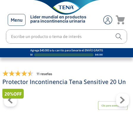
Lider mundial en productos
Menu
para incontinencia urinaria
Escribe un producto o tema de interés
Agrega $40.000 a tu carrito para llevarte el ENVÍO GRATIS
$
0
$
40.000
11 reseñas
Protector Incontinencia Tena Sensitive 20 Un
20%
OFF