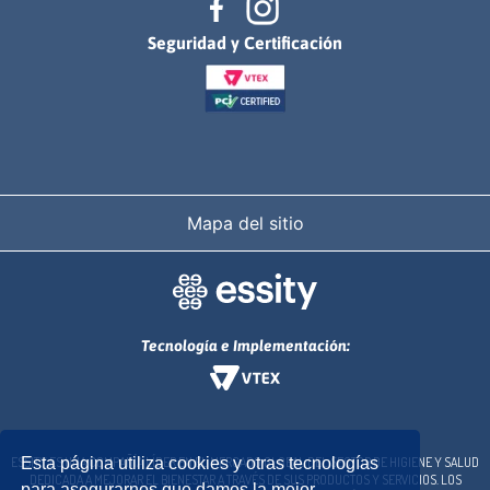
Seguridad y Certificación
Mapa del sitio
Tecnología e Implementación:
ESSITY ES UNA COMPAÑÍA LÍDER EN EL MERCADO GLOBAL DEL SECTOR DE HIGIENE Y SALUD
Esta página utiliza cookies y otras tecnologías
DEDICADA A MEJORAR EL BIENESTAR A TRAVÉS DE SUS PRODUCTOS Y SERVICIOS. LOS
para asegurarnos que damos la mejor