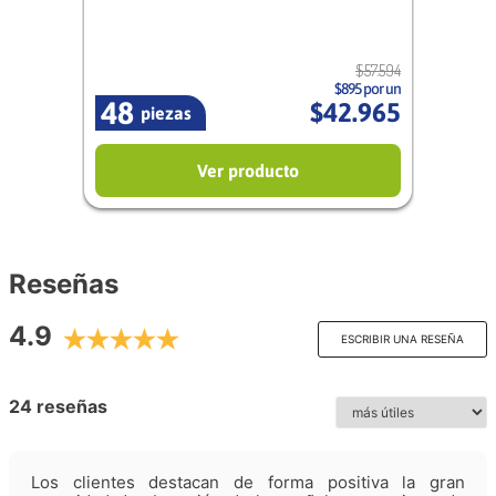
$
57
.
594
$895 por un
48
$
42
.
965
piezas
Ver producto
Reseñas
4.9
ESCRIBIR UNA RESEÑA
24 reseñas
Los clientes destacan de forma positiva la gran