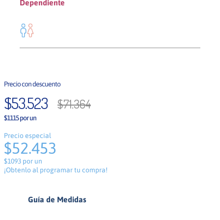
Dependiente
Mixto
$
53
.
523
$
71
.
364
$1115 por un
Precio especial
$52.453
$1093 por un
¡Obtenlo al programar tu compra!
Guía de Medidas