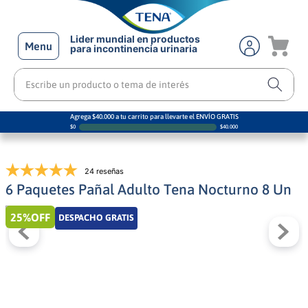
Lider mundial en productos
Menu
para incontinencia urinaria
Escribe un producto o tema de interés
Agrega $40.000 a tu carrito para llevarte el ENVÍO GRATIS
$
0
$
40.000
24 reseñas
6 Paquetes Pañal Adulto Tena Nocturno 8 Un
25%
OFF
DESPACHO GRATIS