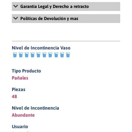
Garantía Legal y Derecho a retracto
Para más información sobre la Garantía Legal y Derecho de
Políticas de Devolución y mas
retracto, revisa nuestros Términos y Condiciones Generales de
Uso y Venta haciendo
click aquí
Para más información sobre la políticas de devolución, revisa
nuestras políticas de pago y devolución haciendo
click aquí
Nivel de Incontinencia Vaso
10/10
Tipo Producto
Pañales
Piezas
48
Nivel de Incontinencia
Abundante
Usuario