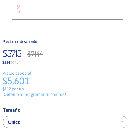
Mujer
$
5715
$
7144
$114 por un
Precio especial
$5.601
$112 por un
¡Obtenlo al programar tu compra!
Tamaño
Unico