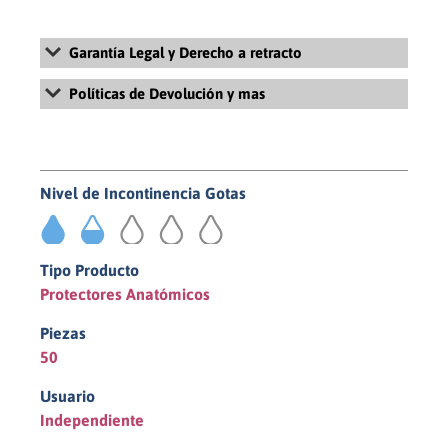
Garantía Legal y Derecho a retracto
Para más información sobre la Garantía Legal y Derecho de
Políticas de Devolución y mas
retracto, revisa nuestros Términos y Condiciones Generales de
Uso y Venta haciendo
click aquí
Para más información sobre la políticas de devolución, revisa
nuestras políticas de pago y devolución haciendo
click aquí
Nivel de Incontinencia Gotas
1,5/5
Tipo Producto
Protectores Anatómicos
Piezas
50
Usuario
Independiente