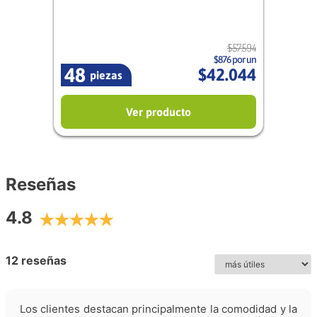
$
57
.
594
$876 por un
48
$
42
.
044
piezas
Ver producto
Reseñas
4.8
12 reseñas
Los clientes destacan principalmente la comodidad y la