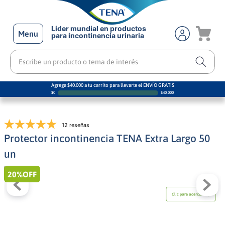
Lider mundial en productos
Menu
para incontinencia urinaria
Escribe un producto o tema de interés
Agrega $40.000 a tu carrito para llevarte el ENVÍO GRATIS
$
0
$
40.000
12 reseñas
Protector incontinencia TENA Extra Largo 50
un
20%
OFF