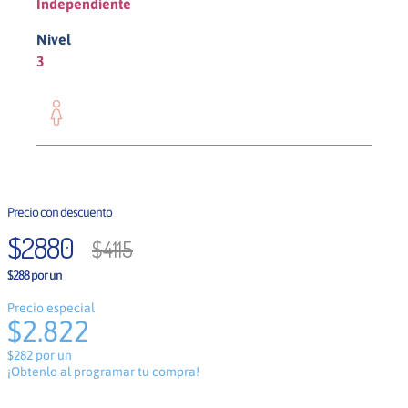
Independiente
Nivel
3
Mujer
$
2880
$
4115
$288 por un
Precio especial
$2.822
$282 por un
¡Obtenlo al programar tu compra!