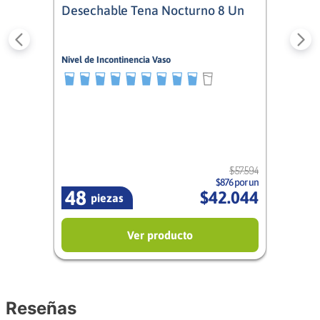
Desechable Tena Nocturno 8 Un
Nivel de Incontinencia Vaso
9/10
Mixto
$
57
.
594
$876 por un
48
$
42
.
044
piezas
Ver producto
Reseñas