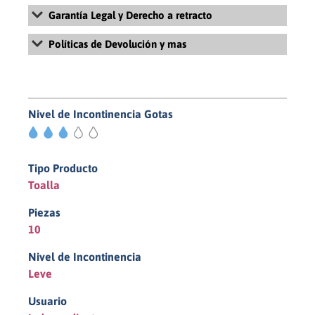
Garantía Legal y Derecho a retracto
Para más información sobre la Garantía Legal y Derecho de
Políticas de Devolución y mas
retracto, revisa nuestros Términos y Condiciones Generales de
Uso y Venta haciendo
click aquí
Para más información sobre la políticas de devolución, revisa
nuestras políticas de pago y devolución haciendo
click aquí
Nivel de Incontinencia Gotas
3/5
Tipo Producto
Toalla
Piezas
10
Nivel de Incontinencia
Leve
Usuario