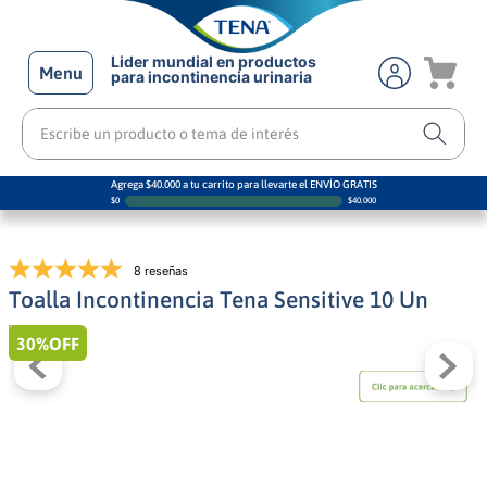
Lider mundial en productos
Menu
para incontinencia urinaria
Escribe un producto o tema de interés
Agrega $40.000 a tu carrito para llevarte el ENVÍO GRATIS
$
0
$
40.000
8 reseñas
Toalla Incontinencia Tena Sensitive 10 Un
30%
OFF