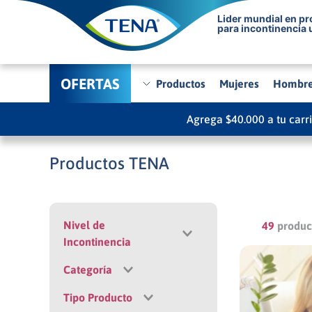
Lider mundial en p
para incontinencia 
OFERTAS
Productos
Mujeres
Hombr
Agrega $40.000 a tu carr
Productos TENA
Nivel de
49
produc
Incontinencia
Categoría
Leve
Moderada
Tipo Producto
Ropa Interior
Abundante