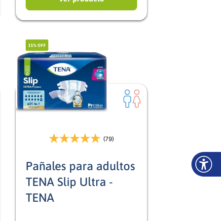
15%
OFF
(79)
Pañales para adultos
TENA Slip Ultra -
TENA