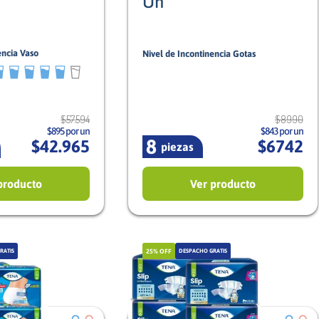
Un
encia Vaso
Nivel de Incontinencia Gotas
6
Mixto
Mujer
$
57
.
594
$
8990
$895 por un
$843 por un
8
$
42
.
965
$
6742
piezas
producto
Ver producto
25%
OFF
RATIS
DESPACHO GRATIS