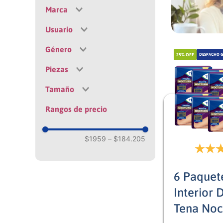
Desechable
Marca
Toalla
Protector Masculino
Usuario
Tena
Ropa Interior
Género
Independiente
Desechable
25%
OFF
DESPACHO G
Dependiente
Protectores Anatómicos
Piezas
Mujer
Toallas Húmedas
Hombre
Tamaño
10
Pañales
Mixto
60
Rangos de precio
M
30
G
8
Unico
$1959
–
$184.205
64
240
6 Paquet
192
120
Interior 
96
Tena Noc
48