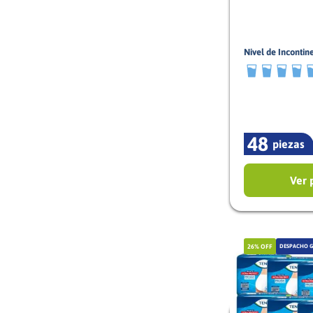
20
400
Nivel de Incontin
300
9/10
216
84
72
50
48
piezas
40
24
Ver 
22
21
16
26%
OFF
DESPACHO G
12