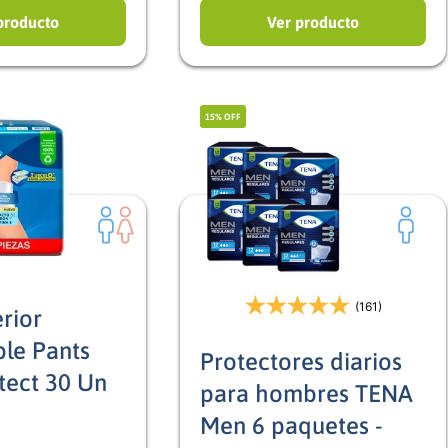
producto
Ver producto
15%
OFF
(161)
rior
le Pants
Protectores diarios
tect 30 Un
para hombres TENA
Men 6 paquetes -