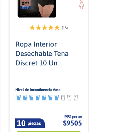
(16)
Ropa Interior
Desechable Tena
Discret 10 Un
Nivel de Incontinencia Vaso
7/10
Mujer
$951 por un
10
$
9505
piezas