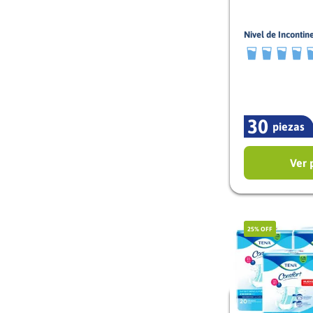
Nivel de Incontin
8/10
30
piezas
Ver 
25%
OFF