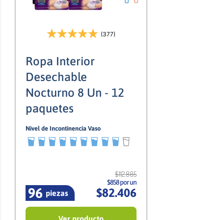
(377)
Ropa Interior
Desechable
Nocturno 8 Un - 12
paquetes
Nivel de Incontinencia Vaso
9/10
Mixto
$
112
.
885
$858 por un
96
$
82
.
406
piezas
Ver producto