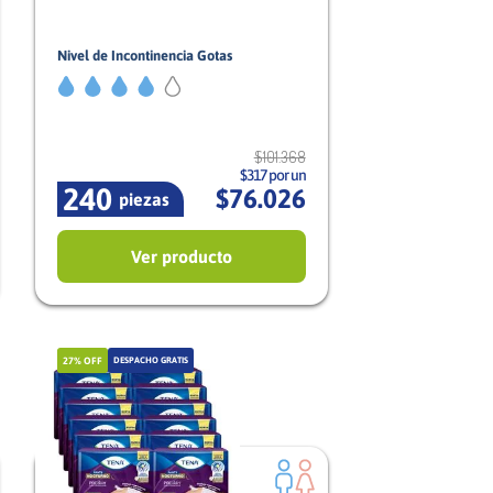
Nivel de Incontinencia Gotas
4/5
Mujer
$
101
.
368
$317 por un
240
$
76
.
026
piezas
Ver producto
27%
OFF
DESPACHO GRATIS