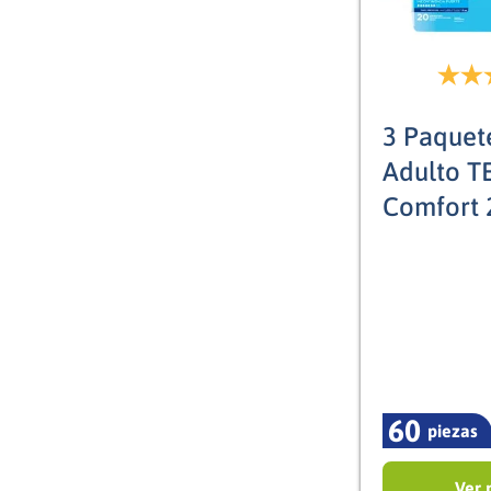
3 Paquet
Adulto T
Comfort 
60
piezas
Ver 