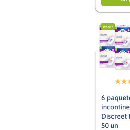
30%
OFF
6 paquet
incontin
Discreet 
50 un