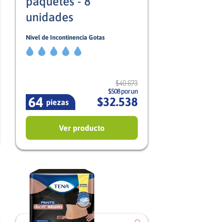
paquetes - 8
unidades
Nivel de Incontinencia Gotas
5/5
Mujer
$
40
.
673
$508 por un
64
$
32
.
538
piezas
Ver producto