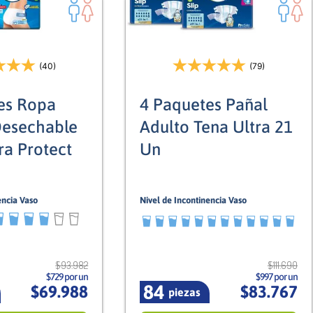
(40)
(79)
es Ropa
4 Paquetes Pañal
Desechable
Adulto Tena Ultra 21
ra Protect
Un
encia Vaso
Nivel de Incontinencia Vaso
12/12
Mixto
Mixto
$
93
.
982
$
111
.
690
$729 por un
$997 por un
84
$
69
.
988
$
83
.
767
piezas