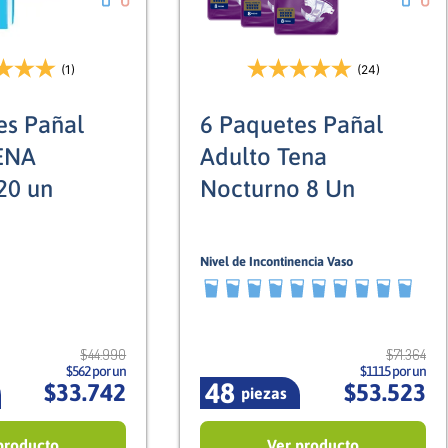
(1)
(24)
es Pañal
6 Paquetes Pañal
ENA
Adulto Tena
20 un
Nocturno 8 Un
Nivel de Incontinencia Vaso
10/10
Mixto
Mixto
$
44
.
990
$
71
.
364
$562 por un
$1115 por un
48
$
33
.
742
$
53
.
523
piezas
producto
Ver producto