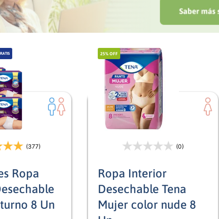
25%
OFF
RATIS
(377)
(0)
es Ropa
Ropa Interior
Desechable
Desechable Tena
turno 8 Un
Mujer color nude 8