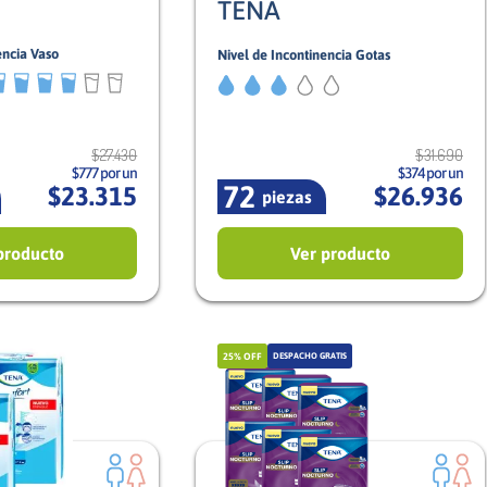
TENA
encia Vaso
Nivel de Incontinencia Gotas
3/5
Mixto
Hombre
$
27
.
430
$
31
.
690
$777 por un
$374 por un
72
$
23
.
315
$
26
.
936
piezas
producto
Ver producto
25%
OFF
DESPACHO GRATIS