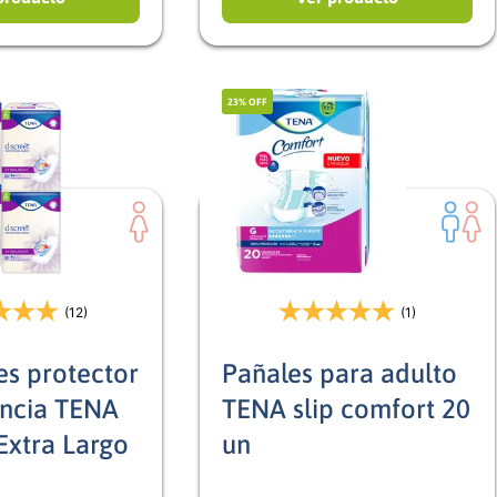
23%
OFF
(12)
(1)
es protector
Pañales para adulto
encia TENA
TENA slip comfort 20
Extra Largo
un