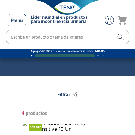
Lider mundial en productos
Menu
para incontinencia urinaria
Escribe un producto o tema de interés
Agrega $40.000 a tu carrito para llevarte el ENVÍO GRATIS
$
0
$
40.000
Filtrar
4
productos
30%
OFF