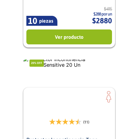
$
4115
$288 por un
10
$
2880
piezas
Ver producto
20%
OFF
(11)