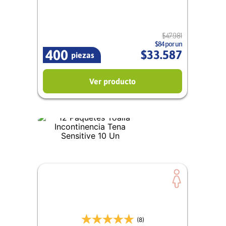
$
47
.
981
$84 por un
400
$
33
.
587
piezas
Ver producto
(8)