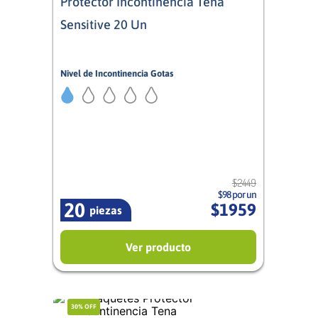
Protector Incontinencia Tena
Sensitive 20 Un
Nivel de Incontinencia Gotas
1/5
Mujer
$
2449
$98 por un
20
$
1959
piezas
Ver producto
30%
OFF