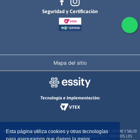
Seguridad y Certificación
Mapa del sitio
Tecnología e Implementación:
ESSITY ES UNA COMPAÑÍA LÍDER EN EL MERCADO GLOBAL DEL SECTOR DE HIGIENE Y SALUD
Esta página utiliza cookies y otras tecnologías
DEDICADA A MEJORAR EL BIENESTAR A TRAVÉS DE SUS PRODUCTOS Y SERVICIOS. LOS
para asegurarnos que damos la mejor