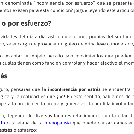
n denominada “incontinencia por esfuerzo”, que se presenta
entos existen para esta condición? ¡Sigue leyendo este artículo
s o por esfuerzo?
ividades del día a día, así como acciones propias del ser hum
mo, se encarga de provocar un goteo de orina leve o moderado,
 como levantar un objeto pesado, son movimientos que pueden 
os cuales tienen como función controlar y hacer efectivo el mo
rés
guro, pensarás que la
incontinencia por estrés
se encuentra r
ógica y la realidad es que ¡no! En este sentido, hablamos de “
upera la presión en la uretra y genera así, la pérdida involuntar
ón, depende de diversos factores relacionados con la edad, lo
rto
o la etapa de la
menopausia
que puede causar daños en l
estrés
o esfuerzo: