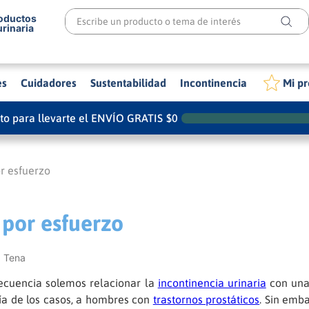
Escribe un producto o tema de interés
roductos
urinaria
es
Cuidadores
Sustentabilidad
Incontinencia
Mi pr
ito para llevarte el ENVÍO GRATIS
$
0
or esfuerzo
 por esfuerzo
 Tena
ecuencia solemos relacionar la
incontinencia urinaria
con una 
a de los casos, a hombres con
trastornos prostáticos
. Sin emba