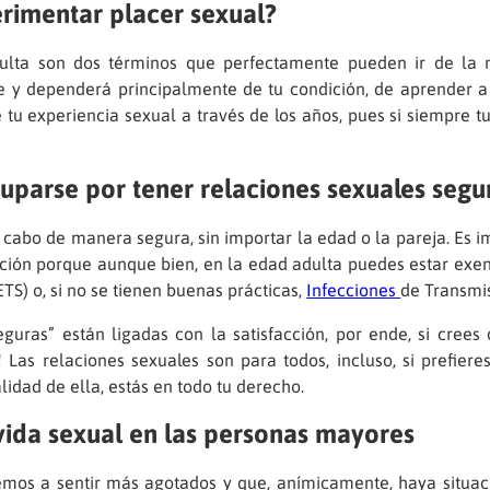
rimentar placer sexual?
adulta son dos términos que perfectamente pueden ir de la
e y dependerá principalmente de tu condición, de aprender a
u experiencia sexual a través de los años, pues si siempre tuv
parse por tener relaciones sexuales segu
cabo de manera segura, sin importar la edad o la pareja. Es i
ción porque aunque bien, en la edad adulta puedes estar exe
S) o, si no se tienen buenas prácticas,
Infecciones
de Transmis
guras” están ligadas con la satisfacción, por ende, si cree
 Las relaciones sexuales son para todos, incluso, si prefier
lidad de ella, estás en todo tu derecho.
vida sexual en las personas mayores
mos a sentir más agotados y que, anímicamente, haya situa