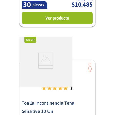
30
$
10
.
485
piezas
Ver producto
30%
OFF
(8)
Toalla Incontinencia Tena
Sensitive 10 Un