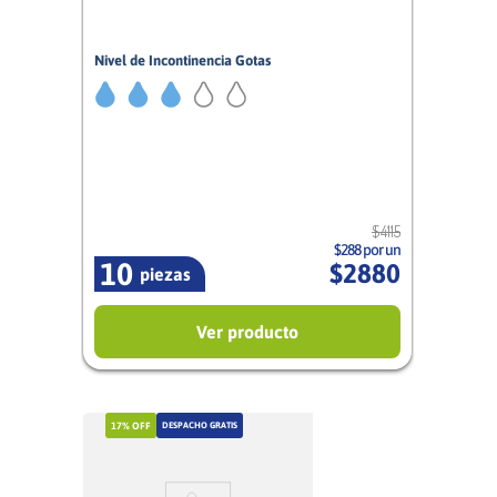
Nivel de Incontinencia Gotas
3/5
Mujer
$
4115
$288 por un
10
$
2880
piezas
Ver producto
17%
OFF
DESPACHO GRATIS