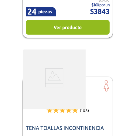
$160 por un
24
$
3843
piezas
Ver producto
(103)
TENA TOALLAS INCONTINENCIA