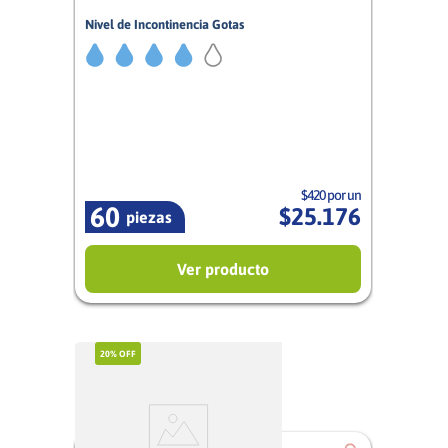
Nivel de Incontinencia Gotas
4/5
Mujer
$420 por un
60
$
25
.
176
piezas
Ver producto
20%
OFF