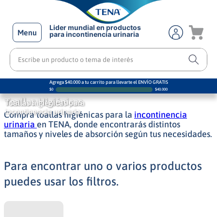
Lider mundial en productos
Menu
para incontinencia urinaria
Escribe un producto o tema de interés
Agrega $40.000 a tu carrito para llevarte el ENVÍO GRATIS
$
0
$
40.000
Toallas Higiénicas
Toallas higiénicas para
incontinencia urinaria
Compra toallas higiénicas para la
incontinencia
urinaria
en TENA, donde encontrarás distintos
tamaños y niveles de absorción según tus necesidades.
Para encontrar uno o varios productos
puedes usar los filtros.