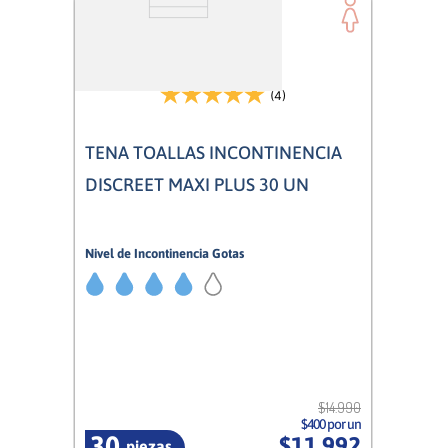
(4)
TENA TOALLAS INCONTINENCIA
DISCREET MAXI PLUS 30 UN
Nivel de Incontinencia Gotas
4/5
Mujer
$
14
.
990
$400 por un
30
$
11
.
992
piezas