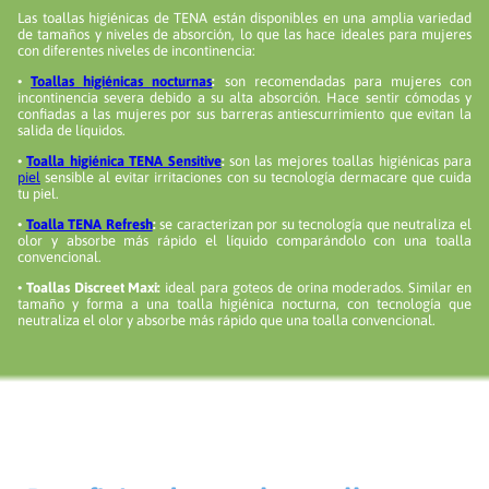
Las toallas higiénicas de TENA están disponibles en una amplia variedad
de tamaños y niveles de absorción, lo que las hace ideales para mujeres
con diferentes niveles de incontinencia:
•
Toallas higiénicas nocturnas
:
son recomendadas para mujeres con
incontinencia severa debido a su alta absorción. Hace sentir cómodas y
confiadas a las mujeres por sus barreras antiescurrimiento que evitan la
salida de líquidos.
•
Toalla higiénica TENA Sensitive
:
son las mejores toallas higiénicas para
piel
sensible al evitar irritaciones con su tecnología dermacare que cuida
tu piel.
•
Toalla TENA Refresh
:
se caracterizan por su tecnología que neutraliza el
olor y absorbe más rápido el líquido comparándolo con una toalla
convencional.
•
Toallas Discreet Maxi:
ideal para goteos de orina moderados. Similar en
tamaño y forma a una toalla higiénica nocturna, con tecnología que
neutraliza el olor y absorbe más rápido que una toalla convencional.