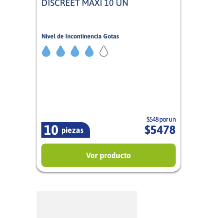
DISCREET MAXI 10 UN
Nivel de Incontinencia Gotas
4/5
Mujer
$548 por un
10
$
5478
piezas
Ver producto