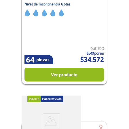
Nivel de Incontinencia Gotas
5/5
Mujer
$
40
.
673
$540 por un
64
$
34
.
572
piezas
Ver producto
25%
OFF
DESPACHO GRATIS