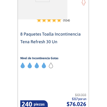
(104)
8 Paquetes Toalla Incontinencia
Tena Refresh 30 Un
Nivel de Incontinencia Gotas
4/5
Mujer
$
101
.
368
$317 por un
240
$
76
.
026
piezas