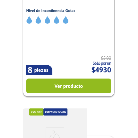
Nivel de Incontinencia Gotas
5/5
Mujer
$
5190
$616 por un
8
$
4930
piezas
Ver producto
25%
OFF
DESPACHO GRATIS