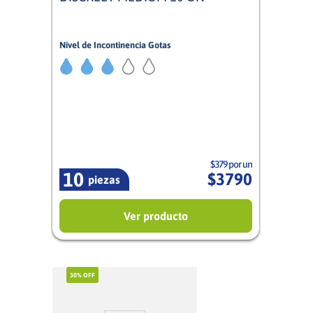
Nivel de Incontinencia Gotas
3/5
Mujer
$379 por un
10
$
3790
piezas
Ver producto
30%
OFF