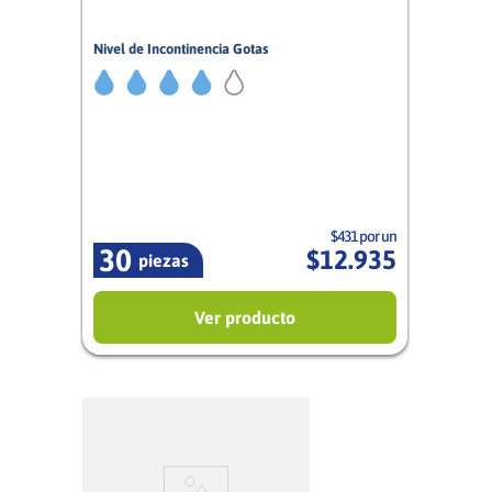
Nivel de Incontinencia Gotas
4/5
Mujer
$431 por un
30
$
12
.
935
piezas
Ver producto