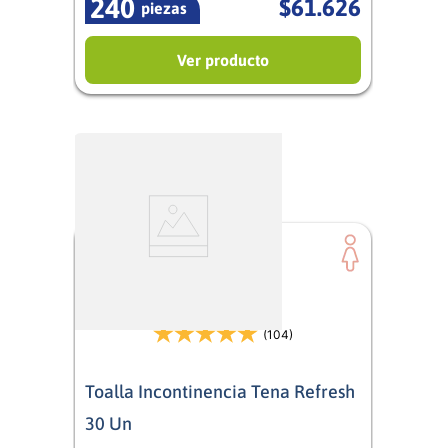
240
$
61
.
626
piezas
Ver producto
(104)
Toalla Incontinencia Tena Refresh
30 Un