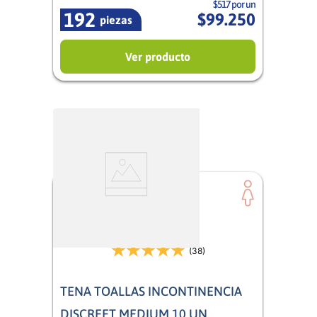
$517 por un
192
$
99
.
250
piezas
Ver producto
(38)
TENA TOALLAS INCONTINENCIA
DISCREET MEDIUM 10 UN