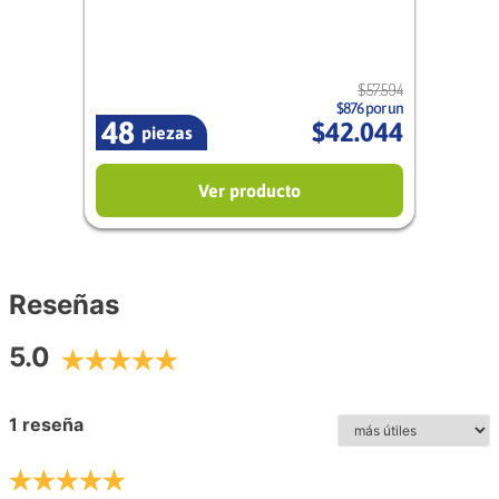
$
57
.
594
$876 por un
48
$
42
.
044
piezas
Ver producto
Reseñas
5.0
1 reseña