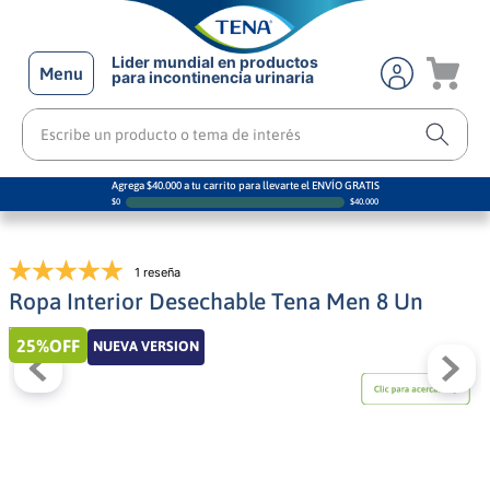
Lider mundial en productos
Menu
para incontinencia urinaria
Escribe un producto o tema de interés
Agrega $40.000 a tu carrito para llevarte el ENVÍO GRATIS
$
0
$
40.000
1 reseña
Ropa Interior Desechable Tena Men 8 Un
25%
OFF
NUEVA VERSION