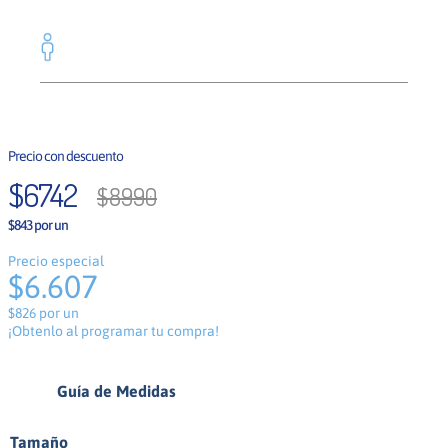
Hombre
$
6742
$
8990
$843 por un
Precio especial
$6.607
$826 por un
¡Obtenlo al programar tu compra!
Guía de Medidas
Tamaño