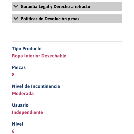
Garantía Legal y Derecho a retracto
Para más información sobre la Garantía Legal y Derecho de
Políticas de Devolución y mas
retracto, revisa nuestros Términos y Condiciones Generales de
Uso y Venta haciendo
click aquí
Para más información sobre la políticas de devolución, revisa
nuestras políticas de pago y devolución haciendo
click aquí
Tipo Producto
Ropa Interior Desechable
Piezas
8
Nivel de Incontinencia
Moderada
Usuario
Independiente
Nivel
6