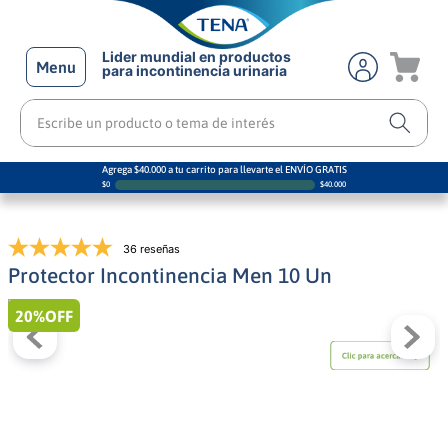
Lider mundial en productos
Menu
para incontinencia urinaria
Escribe un producto o tema de interés
Agrega $40.000 a tu carrito para llevarte el ENVÍO GRATIS
$
0
$
40.000
36 reseñas
Protector Incontinencia Men 10 Un
20%
OFF