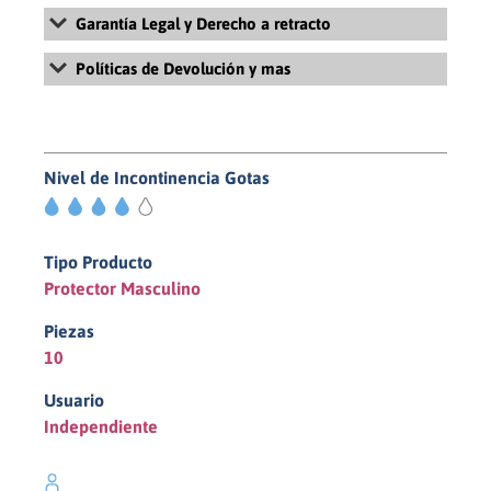
Garantía Legal y Derecho a retracto
Para más información sobre la Garantía Legal y Derecho de
Políticas de Devolución y mas
retracto, revisa nuestros Términos y Condiciones Generales de
Uso y Venta haciendo
click aquí
Para más información sobre la políticas de devolución, revisa
nuestras políticas de pago y devolución haciendo
click aquí
Nivel de Incontinencia Gotas
4/5
Tipo Producto
Protector Masculino
Piezas
10
Usuario
Independiente
Hombre