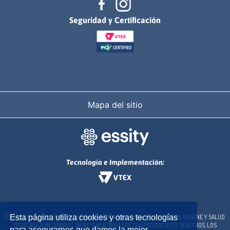
Seguridad y Certificación
Mapa del sitio
Tecnología e Implementación:
ESSITY ES UNA COMPAÑÍA LÍDER EN EL MERCADO GLOBAL DEL SECTOR DE HIGIENE Y SALUD
Esta página utiliza cookies y otras tecnologías
DEDICADA A MEJORAR EL BIENESTAR A TRAVÉS DE SUS PRODUCTOS Y SERVICIOS. LOS
para asegurarnos que damos la mejor