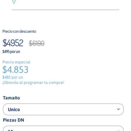
$
4952
$
6190
$495 por un
Precio especial
$4.853
$485 por un
¡Obtenlo al programar tu compra!
Tamaño
Unico
Piezas DN