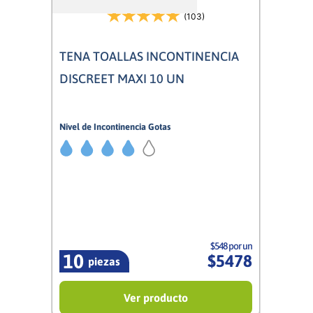
(103)
TENA TOALLAS INCONTINENCIA
DISCREET MAXI 10 UN
Nivel de Incontinencia Gotas
4/5
Mujer
$548 por un
10
$
5478
piezas
Ver producto