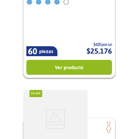
Mujer
$420 por un
60
$
25
.
176
piezas
Ver producto
5%
OFF