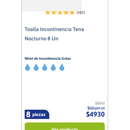
(167)
Toalla Incontinencia Tena
Nocturno 8 Un
Nivel de Incontinencia Gotas
5/5
Mujer
$
5190
$616 por un
8
$
4930
piezas
Ver producto