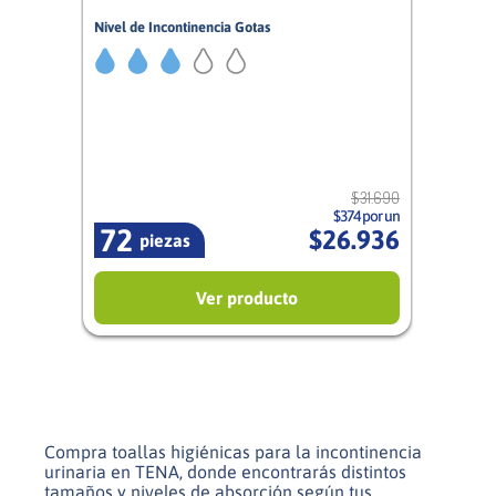
Nivel de Incontinencia Gotas
3/5
Hombre
$
31
.
690
$374 por un
72
$
26
.
936
piezas
Ver producto
Compra toallas higiénicas para la incontinencia
urinaria en TENA, donde encontrarás distintos
tamaños y niveles de absorción según tus