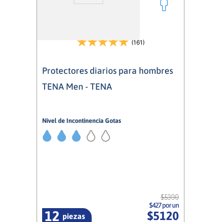
(161)
Protectores diarios para hombres
TENA Men - TENA
Nivel de Incontinencia Gotas
3/5
Hombre
$
5390
$427 por un
12
$
5120
piezas