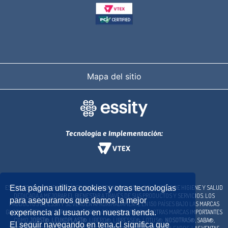
Mapa del sitio
Tecnología e Implementación:
ESSITY ES UNA COMPAÑÍA LÍDER EN EL MERCADO GLOBAL DEL SECTOR DE HIGIENE Y SALUD
Esta página utiliza cookies y otras tecnologías
DEDICADA A MEJORAR EL BIENESTAR A TRAVÉS DE SUS PRODUCTOS Y SERVICIOS. LOS
para asegurarnos que damos la mejor
PRODUCTOS DE ESSITY SE VENDEN APROXIMADAMENTE EN 150 PAÍSES BAJO LAS MARCAS
GLOBALES TENA® Y TORK®, LA MARCA LOCAL COLHOGAR® Y OTRAS MARCAS IMPORTANTES
experiencia al usuario en nuestra tienda.
COMO
JOBST®
,
LEUKOPLAST®
, LIBERO®, LIBRESSE®, LOTUS®,
NOSOTRAS®
, SABA®,
El seguir navegando en tena.cl significa que