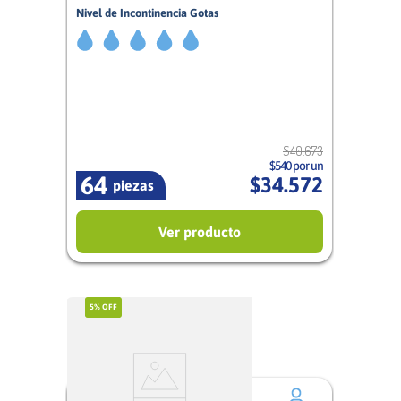
Nivel de Incontinencia Gotas
5/5
Mujer
$
40
.
673
$540 por un
64
$
34
.
572
piezas
Ver producto
5%
OFF