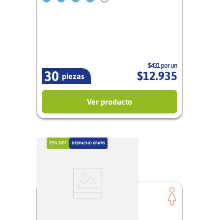
Mujer
$431 por un
30
$
12
.
935
piezas
Ver producto
25%
OFF
DESPACHO GRATIS