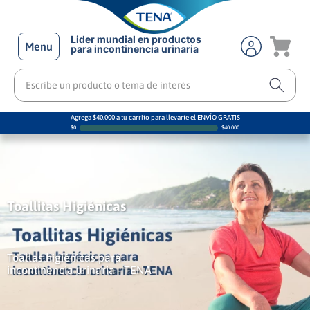
Lider mundial en productos
Menu
para incontinencia urinaria
Escribe un producto o tema de interés
Agrega $40.000 a tu carrito para llevarte el ENVÍO GRATIS
$
0
$
40.000
Toallitas Higiénicas
Toallas higiénicas para
incontinencia urinaria - TENA