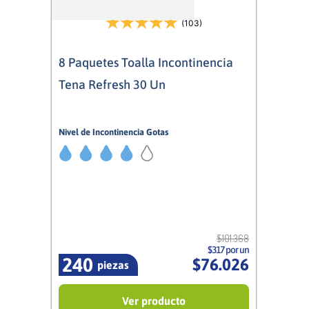
(103)
8 Paquetes Toalla Incontinencia
Tena Refresh 30 Un
Nivel de Incontinencia Gotas
4/5
Mujer
$
101
.
368
$317 por un
240
$
76
.
026
piezas
Ver producto