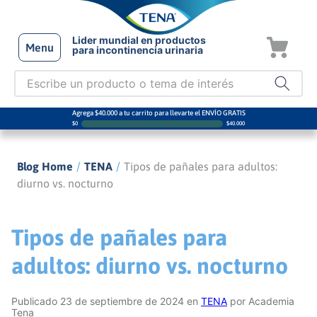
Lider mundial en productos
Menu
para incontinencia urinaria
Agrega $40.000 a tu carrito para llevarte el ENVÍO GRATIS
$
0
$
40.000
/
/
Blog Home
TENA
Tipos de pañales para adultos:
diurno vs. nocturno
Tipos de pañales para
adultos: diurno vs. nocturno
Publicado 23 de septiembre de 2024 en
TENA
por Academia
Tena